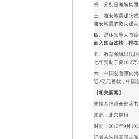
权，分别是海航集团
三、雅安地震赈灾成
雅安地震的救灾赈灾
四、退休领导人首度
而入围百杰榜，排在
五、教育领域出现国
七年资助宁夏10.
六、中国慈善家向海
近2亿元善款，中国
【相关新闻】
朱镕基捐赠全部著书
来源：北京晨报
时间：2013年9月10
记者从朱镕基同志系