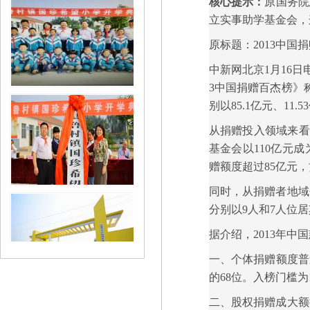
核心提示：
原国务院
立实事助学基金会，
原标题：2013中国
中新网北京1月16日
3中国捐赠百杰榜》
别以85.1亿元、11
从捐赠投入领域来看
基金会以110亿元
赠额度超过85亿元
同时，从捐赠者地域
分别以9人和7人位
据介绍，2013年
一、个体捐赠额度普遍
的68位。入榜门槛为1
二、股权捐赠成大额