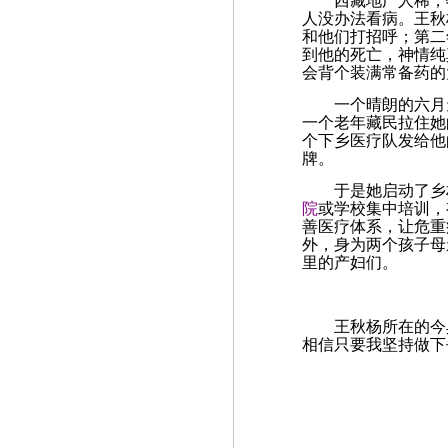
西藏地广人稀，牧
人没办法看病。王秋
和他们打招呼；第二
到他的死亡，神情纯
会背个装满常备药的
一个晴朗的六月天
一个老年藏民拉住她
个下乡医疗队发给他
牌。
于是她启动了乡村
院
或学校集中培训，
善医疗体系，让危重
外，身为两个孩子母
里的产妇们。
王秋杨所在的今典
相信只要我坚持做下